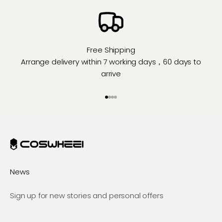
Free Shipping
Arrange delivery within 7 working days，60 days to
arrive
Prejsť na položku 1
Prejsť na položku 2
Prejsť na položku 3
Prejsť na položku 4
News
Sign up for new stories and personal offers