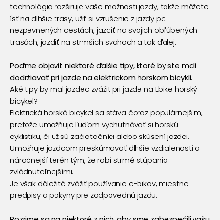
technológia rozširuje vaše možnosti jazdy, takže môžete
ísť na dlhšie trasy, užiť si vzrušenie z jazdy po
nezpevnených cestách, jazdiť na svojich obľúbených
trasách, jazdiť na strmších svahoch a tak ďalej.
Poďme objaviť niektoré ďalšie tipy, ktoré by ste mali
dodržiavať pri jazde na elektrickom horskom bicykli.
Aké tipy by mal jazdec zvážiť pri jazde na
Ebike horský
bicykel
?
Elektrická horská bicykel sa stáva čoraz populárnejším,
pretože umožňuje ľuďom vychutnávať si horskú
cyklistiku, či už sú začiatočníci alebo skúsení jazdci.
Umožňuje jazdcom preskúmavať dlhšie vzdialenosti a
náročnejší terén tým, že robí strmé stúpania
zvládnuteľnejšími.
Je však dôležité zvážiť používanie e-bikov, miestne
predpisy a pokyny pre zodpovednú jazdu.
Pozrime sa na niektoré z nich, aby sme zabezpečili vašu