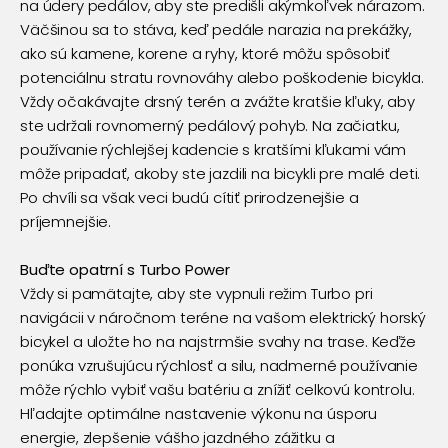
na údery pedálov, aby ste predišli akýmkoľvek nárazom.
Väčšinou sa to stáva, keď pedále narazia na prekážky,
ako sú kamene, korene a ryhy, ktoré môžu spôsobiť
potenciálnu stratu rovnováhy alebo poškodenie bicykla.
Vždy očakávajte drsný terén a zvážte kratšie kľuky, aby
ste udržali rovnomerný pedálový pohyb. Na začiatku,
používanie rýchlejšej kadencie s kratšími kľukami vám
môže pripadať, akoby ste jazdili na bicykli pre malé deti.
Po chvíli sa však veci budú cítiť prirodzenejšie a
príjemnejšie.
Buďte opatrní s Turbo Power
Vždy si pamätajte, aby ste vypnuli režim Turbo pri
navigácii v náročnom teréne na vašom
elektrický horský
bicykel
a uložte ho na najstrmšie svahy na trase. Keďže
ponúka vzrušujúcu rýchlosť a silu, nadmerné používanie
môže rýchlo vybiť vašu batériu a znížiť celkovú kontrolu.
Hľadajte optimálne nastavenie výkonu na úsporu
energie, zlepšenie vášho jazdného zážitku a