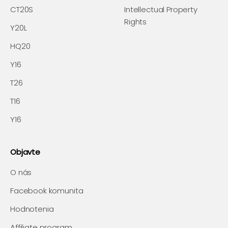
CT20S
Intellectual Property
Rights
Y20L
HQ20
Y16
T26
T16
Y16
Objavte
O nás
Facebook komunita
Hodnotenia
Affiliate program