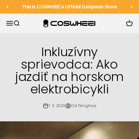
Preskočiť na obsah
This is COSWHEEL's Official European Store
COSWHEEL EU Official
Menu
Hľadať
Košík
Inkluzívny
sprievodca: Ako
jazdiť na horskom
elektrobicykli
7. 3. 2025
Od PengHua