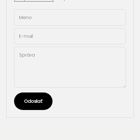
Meno
E-mail
Správa
Odoslať