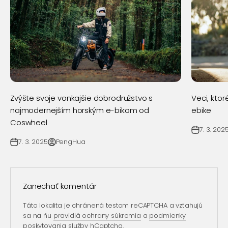
Zvýšte svoje vonkajšie dobrodružstvo s
Veci, kto
najmodernejším horským e-bikom od
ebike
Coswheel
7. 3. 202
7. 3. 2025
PengHua
Zanechať komentár
Táto lokalita je chránená testom reCAPTCHA a vzťahujú
sa na ňu
pravidlá ochrany súkromia
a
podmienky
poskytovania služby
hCaptcha.