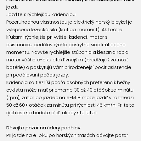
jazdu.
Jazdite s rýchlejšou kadenciou
Pozoruhodnou vlastnosťou je
elektrický horský bicykel
je
vylepšená lezecká sila (krútiaci moment). Ak točíte
kľukami rýchlejšie pri vyššej kadencii, motor s
asistenciou pedálov rýchlo poskytne viac krútiaceho
momentu. Navyše rýchlejšie stúpania a klesania robia
motor vášho e-biku efektívnejším (predlžujú životnosť
batérie) a poskytujú vám prirodzenejší pocit asistencie
pri pedálovaní počas jazdy.
Kadencia sa tiež líši podľa osobných preferencií; bežný
cyklista môže mať priemerne 30 až 40 otáčok za minútu
(rpm), zatiaľ čo jazdec na e-MTB môže jazdiť v rozmedzí
50 až 60+ otáčok za minútu pri rýchlosti 45 km/h. Pri tejto
rýchlosti sa budete cítiť, akoby ste leteli.
Dávajte pozor na údery pedálov
Pri jazde na e-biku po horských trasách dávajte pozor