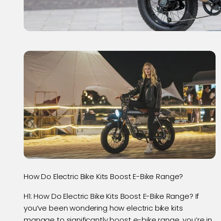
How Do Electric Bike Kits Boost E-Bike Range?
H1: How Do Electric Bike Kits Boost E-Bike Range? If
you’ve been wondering how electric bike kits
manage to significantly boost e-bike range, you’re in