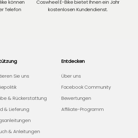
Bike können
Coswheel E-Bike bietet Ihnen ein Jahr
er Telefon
kostenlosen Kundendienst.
tützung
Entdecken
ieren Sie uns
Über uns
epolitik
Facebook Community
be & Rückerstattung
Bewertungen
d & Lieferung
Affiliate-Programm
gsanleitungen
ch & Anleitungen