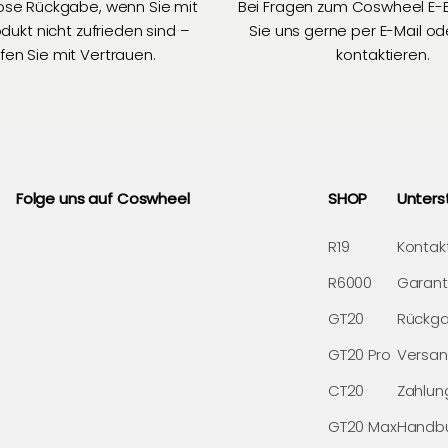
ose Rückgabe, wenn Sie mit
Bei Fragen zum Coswheel E-
ukt nicht zufrieden sind –
Sie uns gerne per E-Mail od
fen Sie mit Vertrauen.
kontaktieren.
Folge uns auf Coswheel
SHOP
Unters
R19
Kontakt
R6000
Garanti
GT20
Rückga
GT20 Pro
Versan
CT20
Zahlun
GT20 Max
Handbu