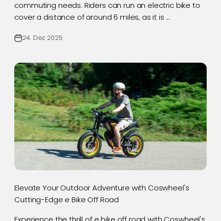
commuting needs. Riders can run an electric bike to
cover a distance of around 6 miles, as it is ...
24. Dez 2025
Elevate Your Outdoor Adventure with Coswheel's
Cutting-Edge e Bike Off Road
Experience the thrill of e bike off road with Coswheel's