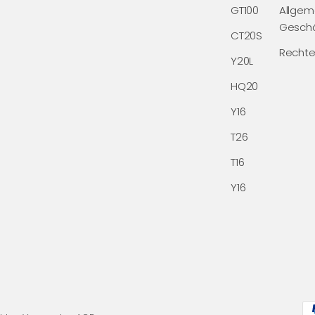
GT100
Allgem
Gesch
CT20S
Rechte
Y20L
HQ20
Y16
T26
T16
Y16