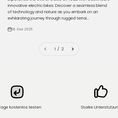
innovative electric bikes. Discover a seamless blend
of technology and nature as you embark on an
exhilarating journey through rugged terrai...
18. Dez 2025
1 / 2
Tage kostenlos testen
Starke Unterstützu